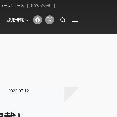
ニュースリリース
お問い合わせ
検
facebook
x
採用情報
サイドバーとナビゲ
索
対
象:
2022.07.12