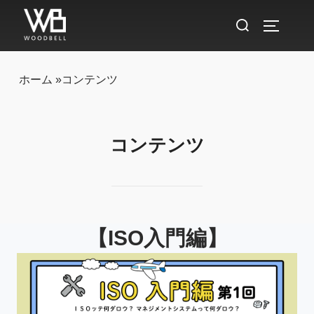
検
サイドバ
索
対
象:
ホーム
»
コンテンツ
コンテンツ
【ISO入門編】