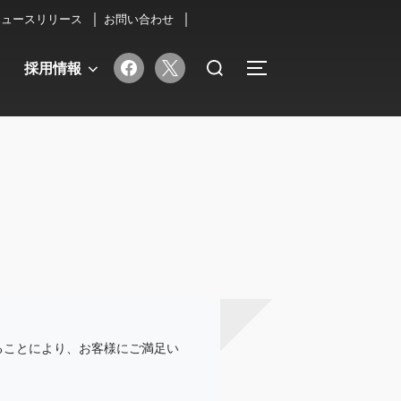
ニュースリリース
お問い合わせ
検
facebook
x
採用情報
サイドバーとナビゲ
索
対
象:
ることにより、お客様にご満足い