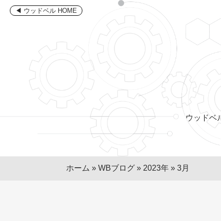
コ
◀ ウッドベル HOME
ン
テ
ン
ツ
へ
ス
キ
ッ
プ
ウッドベ
ホーム
»
WBブログ
»
2023年
»
3月