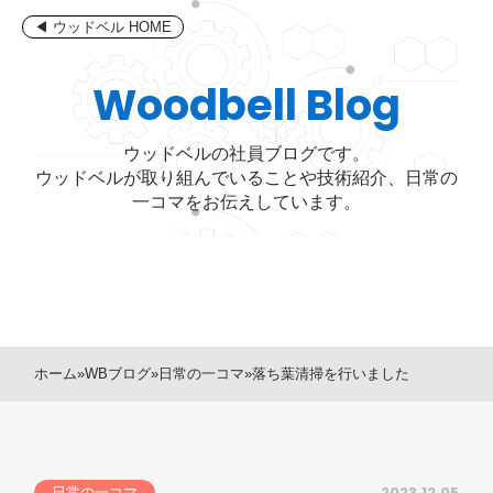
コ
◀ ウッドベル HOME
ン
テ
Woodbell Blog
ン
ツ
ウッドベルの社員ブログです。
へ
ウッドベルが取り組んでいることや技術紹介、日常の
ス
一コマをお伝えしています。
キ
ッ
プ
ホーム
»
WBブログ
»
日常の一コマ
»
落ち葉清掃を行いました
2023.12.05
日常の一コマ