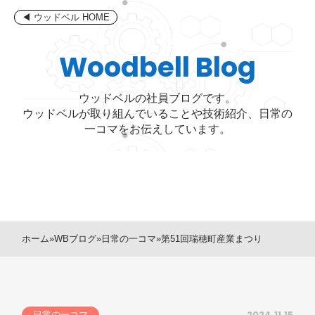
コ
◀ ウッドベル HOME
ン
テ
Woodbell Blog
ン
ツ
ウッドベルの社員ブログです。
へ
ウッドベルが取り組んでいることや技術紹介、日常の
ス
一コマをお伝えしています。
キ
ッ
プ
ホーム
»
WBブログ
»
日常の一コマ
»
第51回瑞穂町産業まつり
2024.11.15
日常の一コマ